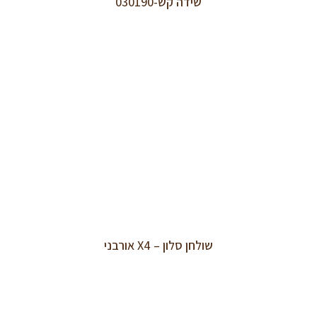
שידה קש-030190
שולחן סלון – X4 אורבני