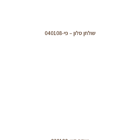
שולחן סלון – פי-040108