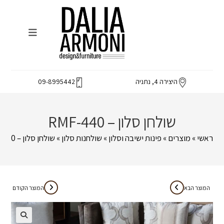
Ski
t
conten
היצירה 4, נתניה
09-8995442
שולחן סלון – RMF-440
ראשי
»
מוצרים
»
פינות ישיבה וסלון
»
שולחנות סלון
»
שולחן סלון – RMF-440
המוצר הבא
המוצר הקודם