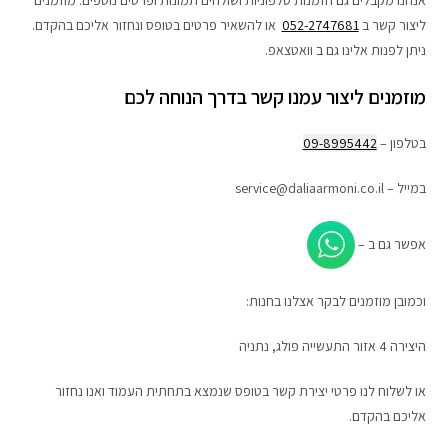
אנחנו מקבלים גם הזמנות טלפוניות ושולחים תמונות ופרטים נוספים. מוזמנים
ליצור קשר ב
052-2747681
או להשאיר פרטים בטופס ונחזור אליכם בהקדם.
ניתן לפנות אלינו גם ב וואטצאפ.
מוזמנים ליצור עמנו קשר בדרך הנוחה לכם
בטלפון –
09-8995442
במייל – service@daliaarmoni.co.il
אפשר גם ב –
וכמובן מוזמנים לבקר אצלנו בחנות:
היצירה 4 אזור התעשייה פולג, נתניה
או לשלוח לנו פרטי יצירת קשר בטופס שנמצא בתחתית העמוד ואנו נחזור
אליכם בהקדם.